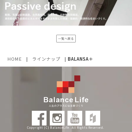
一覧へ戻る
HOME
|
ラインナップ
|
BALANSA＋
Copyright (C) BalanceLife. All Rights Reserved.