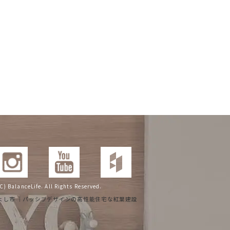
t (C) BalanceLife. All Rights Reserved.
 みよし市 ｜パッシブデザインの高性能住宅な紅葉建設