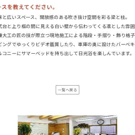
ースを教えてください。
床と広いスペース、開放感のある吹き抜け空間を彩る梁と柱。
式台と上り框の間に見える白い壁から伝わってくる凛とした雰
練大工の匠の技が際立つ現地施工による階段・手摺り・飾り格
ビングでゆっくりビデオ鑑賞したり、車庫の奥に設けたバーベ
ルコニーにサマーベッドを持ち出して日光浴を楽しんでいます。
一覧へ戻る