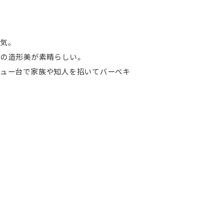
囲気。
子の造形美が素晴らしい。
キュー台で家族や知人を招いてバーベキ